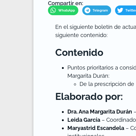
Compartir en:
WhatsApp
Telegram
Twitte
En el siguiente boletín de actu
siguiente contenido:
Contenido
Puntos prioritarios a consid
Margarita Durán:
De la prescripción d
Elaborado por:
Dra. Ana Margarita Durán
–
Leida García
– Coordinadora
Maryastrid Escandela
– Co